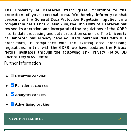
2020. május 05.
miatt elmarad
György
The University of Debrecen attach great importance to the
protection of your personal data. We hereby inform you that
2020. május 12.
pursuant to the General Data Protection Regulation, applied on a
compulsory basis since 25 May 2018, the University of Debrecen has
ELMARAD
Járványhelyzet
2020. május 19.
Sümegi 50.
revised its operation and incorporated the regulations of the GDPR
miatt elmarad
Membrán-
into its data processing and data protection schemes. The University
transzport
of Debrecen has already handled users’ personal data with due
precautions, in compliance with the existing data processing
Konferencia
regulations. In line with the GDPR, we have updated the Privacy
Notice, available through the following link:
Privacy Policy.
UD
Chancellery WAV Centre
Further information
Essential cookies
Last update:
2023. 05. 05. 16:57
Functional cookies
Analytics cookies
Advertising cookies
SAVE PREFERENCES
WITHDRAW CONSENT