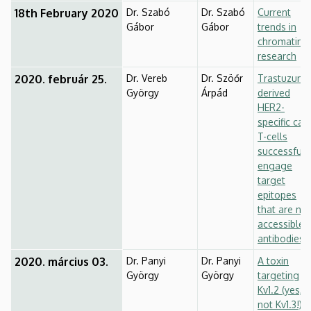
18th February 2020
Dr. Szabó
Dr. Szabó
Current
Gábor
Gábor
trends in
chromatin
research
2020. február 25.
Dr. Vereb
Dr. Szöőr
Trastuzum
György
Árpád
derived
HER2-
specific car
T-cells
successfull
engage
target
epitopes
that are not
accessible 
antibodies
2020. március 03.
Dr. Panyi
Dr. Panyi
A toxin
György
György
targeting
Kv1.2 (yes,
not Kv1.3!)