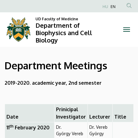
Department
Skip
HU
EN
to
Anonim
Meetings
main
UD Faculty of Medicine
Felhasználói
Department of
content
|
fiók
Biophysics and Cell
Biology
menüje
Department
of
Department Meetings
Biophysics
and
2019-2020. academic year, 2nd semester
Cell
Biology
Prinicipal
Date
Investigator
Lecturer
Title
th
11
February 2020
Dr.
Dr. Vereb
György Vereb
György