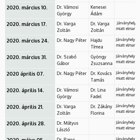
2020. március 10.
Dr. Vámosi
Kenesei
György
Ádám
Járványhelyze
2020. március 17.
Dr. Varga
Dr. Varga
miatt elmarad
Zoltán
Zoltán
Járványhelyzet
2020. március 24.
Dr. Nagy Péter
Hajdu
miatt elmarad
Tímea
Járványhelyzet
2020. március 31.
Dr. Szabó
Gyöngy
miatt elmarad
Gábor
Zsuzsanna
Járványhelyzet
2020 április 07.
Dr. Nagy Péter
Dr. Kovács
miatt elmarad
Tamás
Járványhelyzet
2020. április 14.
Dr. Vámosi
Dr. Lina
miatt elmarad
György
Fadel
Járványhelyzet
2020. április 21.
Dr. Varga
Dr. Zákány
miatt elmarad
Zoltán
Florina
Járványhelyzet
2020. április 28.
Dr. Mátyus
miatt elmarad
László
Járványhelyzet
Dr. Panyi