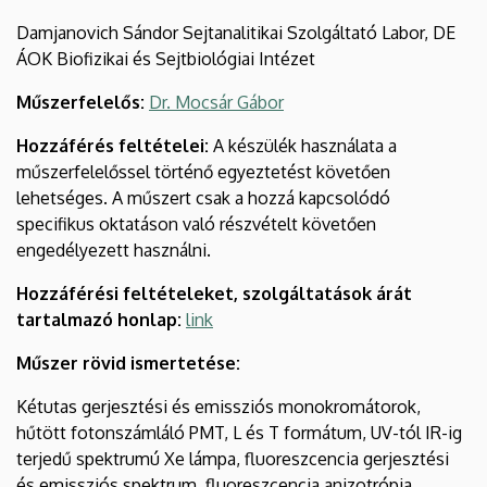
Damjanovich Sándor Sejtanalitikai Szolgáltató Labor, DE
ÁOK Biofizikai és Sejtbiológiai Intézet
Műszerfelelős:
Dr. Mocsár Gábor
Hozzáférés feltételei:
A készülék használata a
műszerfelelőssel történő egyeztetést követően
lehetséges. A műszert csak a hozzá kapcsolódó
specifikus oktatáson való részvételt követően
engedélyezett használni.
Hozzáférési feltételeket, szolgáltatások árát
tartalmazó honlap:
link
Műszer rövid ismertetése:
Kétutas gerjesztési és emissziós monokromátorok,
hűtött fotonszámláló PMT, L és T formátum, UV-tól IR-ig
terjedű spektrumú Xe lámpa, fluoreszcencia gerjesztési
és emissziós spektrum, fluoreszcencia anizotrópia,