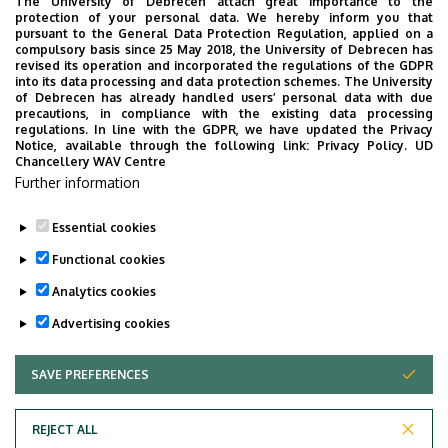
The University of Debrecen attach great importance to the
protection of your personal data. We hereby inform you that
pursuant to the General Data Protection Regulation, applied on a
compulsory basis since 25 May 2018, the University of Debrecen has
revised its operation and incorporated the regulations of the GDPR
into its data processing and data protection schemes. The University
of Debrecen has already handled users’ personal data with due
precautions, in compliance with the existing data processing
regulations. In line with the GDPR, we have updated the Privacy
Notice, available through the following link:
Privacy Policy.
UD
Chancellery WAV Centre
Further information
Essential cookies
Last update:
2023. 06. 20. 14:15
Functional cookies
Analytics cookies
Advertising cookies
SAVE PREFERENCES
WITHDRAW CONSENT
Adatvédelem
Privacy Policy
REJECT ALL