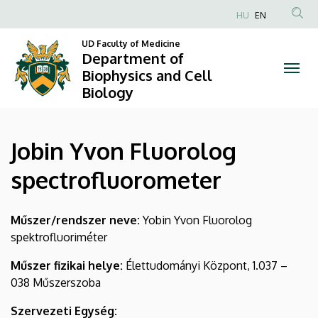
Jobin
Skip
HU
EN
to
Anonim
Yvon
main
UD Faculty of Medicine
Felhasználói
Department of
content
Fluorolog
fiók
Biophysics and Cell
Biology
menüje
spectrofluorometer
|
Jobin Yvon Fluorolog
Department
spectrofluorometer
of
Biophysics
Műszer/rendszer neve:
­­­­­­­­­­­­­­­­­­­­­­Yobin Yvon Fluorolog
spektrofluoriméter
and
Műszer fizikai helye:
Élettudományi Központ, 1.037 –
Cell
038 Műszerszoba
Biology
Szervezeti Egység: