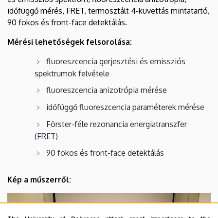
időfüggő mérés, FRET, termosztált 4-küvettás mintatartó,
90 fokos és front-face detektálás.
Mérési lehetőségek felsorolása:
fluoreszcencia gerjesztési és emissziós
spektrumok felvétele
fluoreszcencia anizotrópia mérése
időfüggő fluoreszcencia paraméterek mérése
Förster-féle rezonancia energiatranszfer
(FRET)
90 fokos és front-face detektálás
Kép a műszerről: