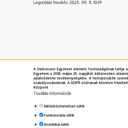
Legutóbbi frissítés:
2025. 09. 11. 10:19
A Debreceni Egyetem kiemelt fontosságúnak tartja a
Egyetem a 2018. május 25. napjától kötelezően alkalm
adatvédelmi tevékenységébe. A felhasználók személ
szabályozásoknak. A GDPR előírásait követve frissítet
Központ
További információk
Nélkülözhetetlen sütik
Funkcionális sütik
Analitikai sütik