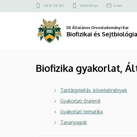
Biofizika
Ugrás
Felső
+36 52 258 603
Telefonkönyv
e-mail
a
kapcsolat
gyakorlat,
tartalomra
menü
Általános
DE Általános Orvostudományi Kar
Biofizikai és Sejtbiológi
orvos
|
Biofizika gyakorlat, Á
Biofizikai
és
Tantárgyleírás, követelmények
Sejtbiológiai
Gyakorlati órarend
Intézet
Gyakorlati tematika
Tananyagok