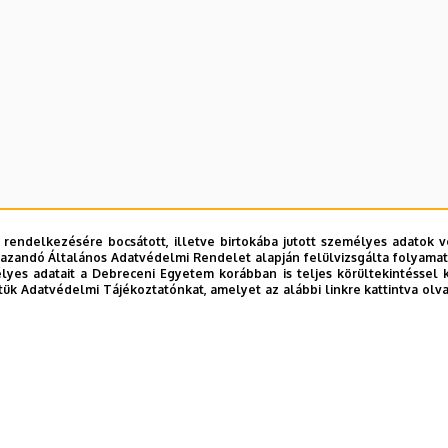
 rendelkezésére bocsátott, illetve birtokába jutott személyes adatok v
azandó Általános Adatvédelmi Rendelet alapján felülvizsgálta folyamata
yes adatait a Debreceni Egyetem korábban is teljes körültekintéssel 
tük Adatvédelmi Tájékoztatónkat, amelyet az alábbi linkre kattintva olv