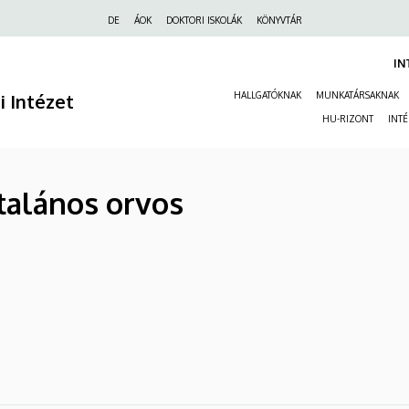
Felső
DE
ÁOK
DOKTORI ISKOLÁK
KÖNYVTÁR
navigáció
IN
ai Intézet
HALLGATÓKNAK
MUNKATÁRSAKNAK
HU-RIZONT
INT
ltalános orvos