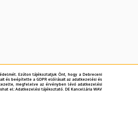
édelmét. Ezúton tájékoztatjuk Önt, hogy a Debreceni
it és beépítette a GDPR előírásait az adatkezelési és
kezelte, megfelelve az érvényben lévő adatkezelési
ashat el:
Adatkezelési tájékoztató.
DE Kancellária WAV