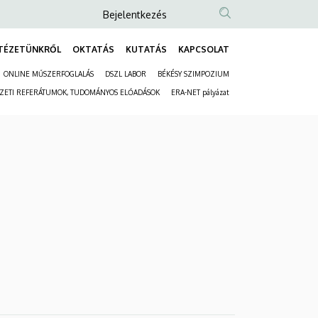
Anonim
Bejelentkezés
Felhasználói
TÉZETÜNKRŐL
OKTATÁS
KUTATÁS
KAPCSOLAT
fiók
Fő
menüje
ONLINE MŰSZERFOGLALÁS
DSZL LABOR
BÉKÉSY SZIMPOZIUM
navigáció
Másodlagos
ÉZETI REFERÁTUMOK, TUDOMÁNYOS ELŐADÁSOK
ERA-NET pályázat
navigáció