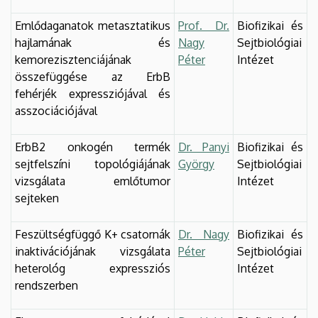
Emlődaganatok metasztatikus
Prof. Dr.
Biofizikai és
hajlamának és
Nagy
Sejtbiológiai
kemorezisztenciájának
Péter
Intézet
összefüggése az ErbB
fehérjék expressziójával és
asszociációjával
ErbB2 onkogén termék
Dr. Panyi
Biofizikai és
sejtfelszíni topológiájának
György
Sejtbiológiai
vizsgálata emlőtumor
Intézet
sejteken
Feszültségfüggő K+ csatornák
Dr. Nagy
Biofizikai és
inaktivációjának vizsgálata
Péter
Sejtbiológiai
heterológ expressziós
Intézet
rendszerben