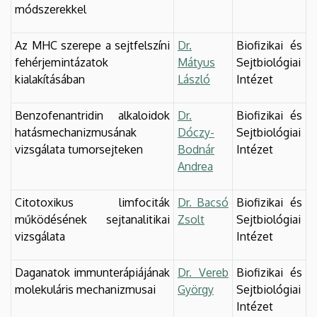
módszerekkel
Az MHC szerepe a sejtfelszíni
Dr.
Biofizikai és
fehérjemintázatok
Mátyus
Sejtbiológiai
kialakításában
László
Intézet
Benzofenantridin alkaloidok
Dr.
Biofizikai és
hatásmechanizmusának
Dóczy-
Sejtbiológiai
vizsgálata tumorsejteken
Bodnár
Intézet
Andrea
Citotoxikus limfociták
Dr. Bacsó
Biofizikai és
működésének sejtanalitikai
Zsolt
Sejtbiológiai
vizsgálata
Intézet
Daganatok immunterápiájának
Dr. Vereb
Biofizikai és
molekuláris mechanizmusai
György
Sejtbiológiai
Intézet