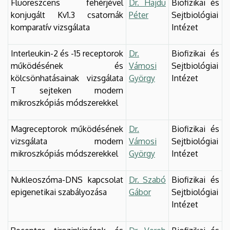
Fluoreszcens fehérjével
Dr. Hajdu
Biofizikai és
konjugált Kv1.3 csatornák
Péter
Sejtbiológiai
komparatív vizsgálata
Intézet
Interleukin-2 és -15 receptorok
Dr.
Biofizikai és
működésének és
Vámosi
Sejtbiológiai
kölcsönhatásainak vizsgálata
György
Intézet
T sejteken modern
mikroszkópiás módszerekkel
Magreceptorok működésének
Dr.
Biofizikai és
vizsgálata modern
Vámosi
Sejtbiológiai
mikroszkópiás módszerekkel
György
Intézet
Nukleoszóma-DNS kapcsolat
Dr. Szabó
Biofizikai és
epigenetikai szabályozása
Gábor
Sejtbiológiai
Intézet