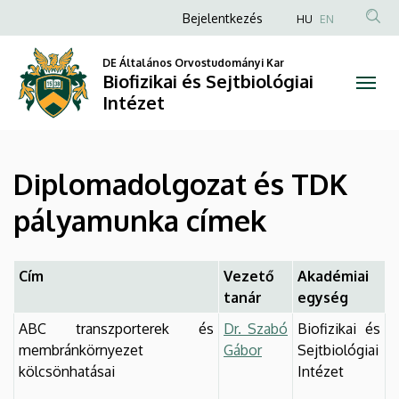
Diplomadolgozat
Ugrás
Anonim
Bejelentkezés
HU
EN
a
Felhasználói
és
tartalomra
DE Általános Orvostudományi Kar
fiók
Biofizikai és Sejtbiológiai
TDK
menüje
Intézet
pályamunka
címek
Diplomadolgozat és TDK
|
pályamunka címek
Biofizikai
és
Cím
Vezető
Akadémiai
tanár
egység
Sejtbiológiai
ABC transzporterek és
Dr. Szabó
Biofizikai és
Intézet
membránkörnyezet
Gábor
Sejtbiológiai
kölcsönhatásai
Intézet