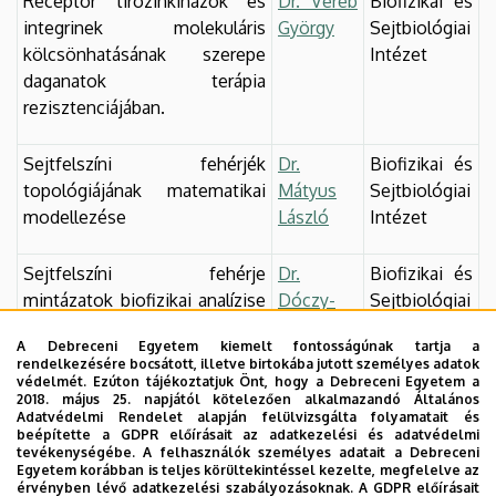
Receptor tirozinkinázok és
Dr. Vereb
Biofizikai és
integrinek molekuláris
György
Sejtbiológiai
kölcsönhatásának szerepe
Intézet
daganatok terápia
rezisztenciájában.
Sejtfelszíni fehérjék
Dr.
Biofizikai és
topológiájának matematikai
Mátyus
Sejtbiológiai
modellezése
László
Intézet
Sejtfelszíni fehérje
Dr.
Biofizikai és
mintázatok biofizikai analízise
Dóczy-
Sejtbiológiai
és funkcionális jelentőségük
Bodnár
Intézet
A Debreceni Egyetem kiemelt fontosságúnak tartja a
feltárása a T sejtes
Andrea
rendelkezésére bocsátott, illetve birtokába jutott személyes adatok
immunválaszban
védelmét. Ezúton tájékoztatjuk Önt, hogy a Debreceni Egyetem a
2018. május 25. napjától kötelezően alkalmazandó Általános
Adatvédelmi Rendelet alapján felülvizsgálta folyamatait és
Tumoros őssejtek szerepe a
Dr. Panyi
Biofizikai és
beépítette a GDPR előírásait az adatkezelési és adatvédelmi
tevékenységébe. A felhasználók személyes adatait a Debreceni
trastuzumab rezisztencia
György
Sejtbiológiai
Egyetem korábban is teljes körültekintéssel kezelte, megfelelve az
kialakulásában emlő
Intézet
érvényben lévő adatkezelési szabályozásoknak. A GDPR előírásait