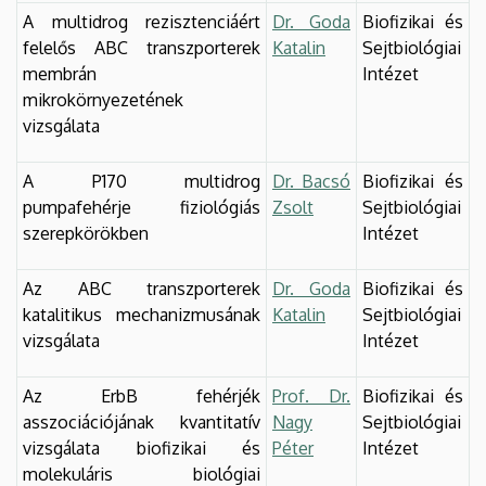
A multidrog rezisztenciáért
Dr. Goda
Biofizikai és
felelős ABC transzporterek
Katalin
Sejtbiológiai
membrán
Intézet
mikrokörnyezetének
vizsgálata
A P170 multidrog
Dr. Bacsó
Biofizikai és
pumpafehérje fiziológiás
Zsolt
Sejtbiológiai
szerepkörökben
Intézet
Az ABC transzporterek
Dr. Goda
Biofizikai és
katalitikus mechanizmusának
Katalin
Sejtbiológiai
vizsgálata
Intézet
Az ErbB fehérjék
Prof. Dr.
Biofizikai és
asszociációjának kvantitatív
Nagy
Sejtbiológiai
vizsgálata biofizikai és
Péter
Intézet
molekuláris biológiai