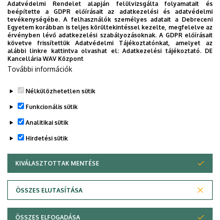
Adatvédelmi Rendelet alapján felülvizsgálta folyamatait és
Épület, emelet, ajtó
beépítette a GDPR előírásait az adatkezelési és adatvédelmi
tevékenységébe. A felhasználók személyes adatait a Debreceni
Élettudományi labor épület
, 1. emelet, 1.408
Egyetem korábban is teljes körültekintéssel kezelte, megfelelve az
érvényben lévő adatkezelési szabályozásoknak. A GDPR előírásait
Weboldalak
követve frissítettük Adatvédelmi Tájékoztatónkat, amelyet az
Website
alábbi linkre kattintva olvashat el:
Adatkezelési tájékoztató.
DE
Kancellária WAV Központ
Dolgozói profil
További információk
Tudóstér profil
Leírás
Nélkülözhetetlen sütik
Funkcionális sütik
Analitikai sütik
Hirdetési sütik
KIVÁLASZTOTTAK MENTÉSE
WITHDRAW CONSENT
Adatvédelem
Adatvédelem
ÖSSZES ELUTASÍTÁSA
Technikai információk
ÖSSZES ELFOGADÁSA