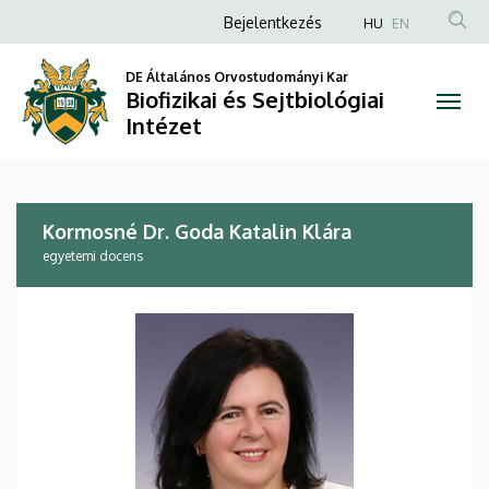
Kormosné
Ugrás
Anonim
Bejelentkezés
HU
EN
a
Felhasználói
Dr.
tartalomra
DE Általános Orvostudományi Kar
fiók
Biofizikai és Sejtbiológiai
Goda
menüje
Intézet
Katalin
Klára
Kormosné Dr. Goda Katalin Klára
|
egyetemi docens
Biofizikai
és
Sejtbiológiai
Intézet