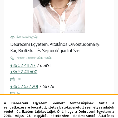
Szervezeti egység
Debreceni Egyetem, Általános Orvostudományi
Kar, Biofizikai és Sejtbiológiai Intézet
Központi telefonszám, mellék
+36 52 411 717
/
65891
+36 52 411 600
Fax
+36 52 532 201
/
66726
Email
goda@med.unideb.hu
A Debreceni Egyetem kiemelt fontosságúnak tartja a
rendelkezésére bocsátott, illetve birtokába jutott személyes adatok
Cím
védelmét. Ezúton tájékoztatjuk Önt, hogy a Debreceni Egyetem a
4032 Debrecen, Egyetem tér 1.
2018. május 25. napjától kötelezően alkalmazandó Általános