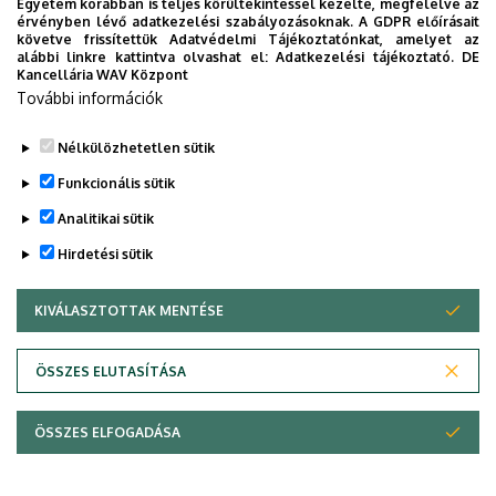
Egyetem korábban is teljes körültekintéssel kezelte, megfelelve az
érvényben lévő adatkezelési szabályozásoknak. A GDPR előírásait
követve frissítettük Adatvédelmi Tájékoztatónkat, amelyet az
alábbi linkre kattintva olvashat el:
Adatkezelési tájékoztató.
DE
Kancellária WAV Központ
További információk
Nélkülözhetetlen sütik
Funkcionális sütik
Analitikai sütik
Hirdetési sütik
KIVÁLASZTOTTAK MENTÉSE
WITHDRAW CONSENT
Adatvédelem
Adatvédelem
ÖSSZES ELUTASÍTÁSA
Technikai információk
ÖSSZES ELFOGADÁSA
Szerzői jog © 2026 Unideb