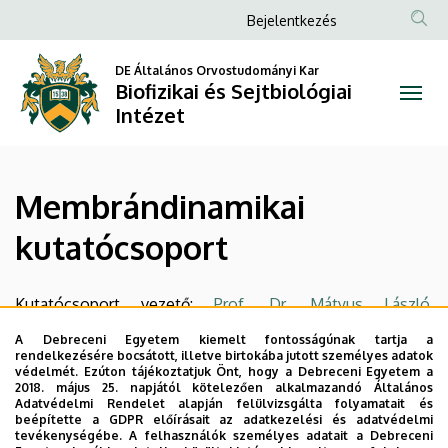
Membrándinamikai
Ugrás
Anonim
Bejelentkezés
a
Felhasználói
kutatócsoport
tartalomra
DE Általános Orvostudományi Kar
fiók
Biofizikai és Sejtbiológiai
|
menüje
Intézet
Biofizikai
és
Membrándinamikai
Sejtbiológiai
kutatócsoport
Intézet
Kutatócsoport vezető:
Prof. Dr. Mátyus László
,
tanszékvezető egyetemi tanár
A Debreceni Egyetem kiemelt fontosságúnak tartja a
rendelkezésére bocsátott, illetve birtokába jutott személyes adatok
Bővebb információért kérem, szíveskedjen az
angol
védelmét. Ezúton tájékoztatjuk Önt, hogy a Debreceni Egyetem a
2018. május 25. napjától kötelezően alkalmazandó Általános
nyelvű oldalra
kattintani.
Adatvédelmi Rendelet alapján felülvizsgálta folyamatait és
beépítette a GDPR előírásait az adatkezelési és adatvédelmi
Legutóbbi frissítés:
2023. 08. 07. 15:57
tevékenységébe. A felhasználók személyes adatait a Debreceni