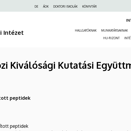
Felső
DE
ÁOK
DOKTORI ISKOLÁK
KÖNYVTÁR
navigáció
IN
ai Intézet
HALLGATÓKNAK
MUNKATÁRSAKNAK
HU-RIZONT
INT
i Kiválósági Kutatási Együtt
tott peptidek
ított peptidek