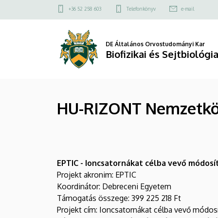
HU-
Ugrás
Felső
+36 52 258 603
Telefonkönyv
e-mail
a
kapcsolat
RIZONT
tartalomra
menü
Nemzetközi
DE Általános Orvostudományi Kar
Biofizikai és Sejtbiológi
Kiválósági
Kutatási
HU-RIZONT Nemzetköz
Együttműködési
Program
|
EPTIC - Ioncsatornákat célba vevő módosí
Biofizikai
Projekt akronim: EPTIC
és
Koordinátor: Debreceni Egyetem
Támogatás összege: 399 225 218 Ft
Sejtbiológiai
Projekt cím: Ioncsatornákat célba vevő módos