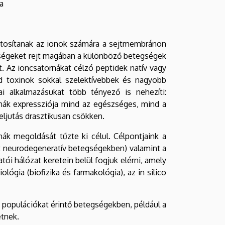
a
ztosítanak az ionok számára a sejtmembránon
tőségeket rejt magában a különböző betegségek
. Az ioncsatornákat célzó peptidek natív vagy
id toxinok sokkal szelektívebbek és nagyobb
ai alkalmazásukat több tényező is nehezíti:
rnák expressziója mind az egészséges, mind a
 eljutás drasztikusan csökken.
k megoldását tűzte ki célul. Célpontjaink a
ont neurodegeneratív betegségekben) valamint a
ói hálózat keretein belül fogjuk elérni, amely
lógia (biofizika és farmakológia), az in silico
 populációkat érintő betegségekben, például a
etnek.