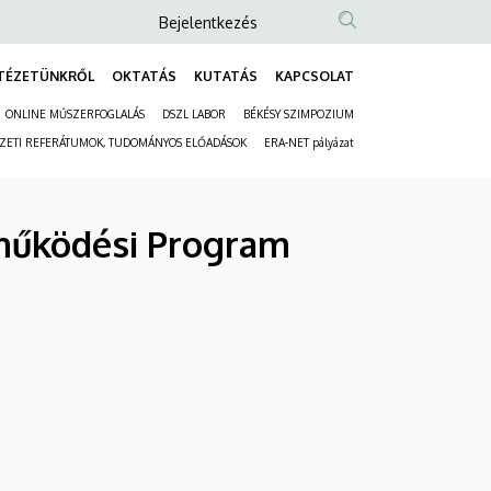
Anonim
Bejelentkezés
Felhasználói
TÉZETÜNKRŐL
OKTATÁS
KUTATÁS
KAPCSOLAT
fiók
Fő
menüje
ONLINE MŰSZERFOGLALÁS
DSZL LABOR
BÉKÉSY SZIMPOZIUM
navigáció
Másodlagos
ÉZETI REFERÁTUMOK, TUDOMÁNYOS ELŐADÁSOK
ERA-NET pályázat
navigáció
működési Program