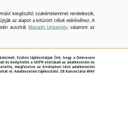
ymást kiegészítő szakértelemmel rendelkezik,
újtják az alapot a kitűzött célok eléréséhez. A
intén ausztrál
Monash University
, valamint az
édelmét. Ezúton tájékoztatjuk Önt, hogy a Debreceni
it és beépítette a GDPR előírásait az adatkezelési és
kezelte, megfelelve az érvényben lévő adatkezelési
unideb.hu
ashat el:
Adatkezelési tájékoztató.
DE Kancellária WAV