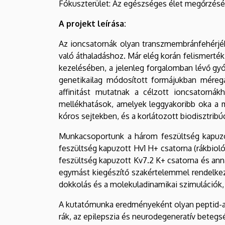
Fókuszterület: Az egészséges élet megőrzésé
Intézet
A projekt leírása:
Az ioncsatornák olyan transzmembránfehérjé
való áthaladáshoz. Már elég korán felismerté
kezelésében, a jelenleg forgalomban lévő gyó
genetikailag módosított formájukban mérega
affinitást mutatnak a célzott ioncsatornák
mellékhatások, amelyek leggyakoribb oka a m
kóros sejtekben, és a korlátozott biodisztribú
Munkacsoportunk a három feszültség kapuzot
feszültség kapuzott Hv1 H+ csatorna (rákbioló
feszültség kapuzott Kv7.2 K+ csatorna és anna
egymást kiegészítő szakértelemmel rendelkezik 
dokkolás és a molekuladinamikai szimulációk, 
A kutatómunka eredményeként olyan peptid-ala
rák, az epilepszia és neurodegeneratív betegs