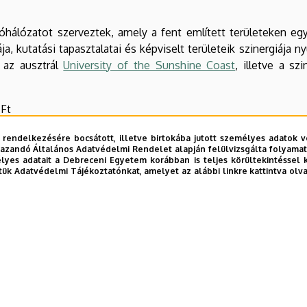
óhálózatot szerveztek, amely a fent említett területeken eg
a, kutatási tapasztalatai és képviselt területeik szinergiája ny
 az ausztrál
University of the Sunshine Coast
, illetve a sz
 Ft
ete: 2025.01.02.
 rendelkezésére bocsátott, illetve birtokába jutott személyes adatok v
azandó Általános Adatvédelmi Rendelet alapján felülvizsgálta folyamata
yes adatait a Debreceni Egyetem korábban is teljes körültekintéssel 
yi György
szakmai vezetőtől kérhető. Elérhetősége:
panyi@med.
tük Adatvédelmi Tájékoztatónkat, amelyet az alábbi linkre kattintva olv
ye
ek