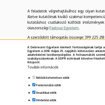
A feladatok végrehajtásához egy olyan kutat
illetve kutatóinak kiváló szakmai kompetenciáj
kutatáshoz csatlakozó külföldi intézmények
olaszországi
Padovai Egyetem
.
A szerződött támogatás összege: 399 225 218
A támogatás intenzitása: 100 % A projekt kezd
A Debreceni Egyetem kiemelt fontosságúnak tartja a
A projekt befejezési dátuma: 2028.01.01.
Egyetem a 2018. május 25. napjától kötelezően alkalm
adatvédelmi tevékenységébe. A felhasználók személ
A projektről bővebb tájékoztatás
Prof. Dr. Pan
szabályozásoknak. A GDPR előírásait követve frissítet
Központ
További információk
Debreceni Egyetem hivatalos Sajtóközlemén
Nélkülözhetetlen sütik
Funkcionális sütik
https://nkfih.gov.hu/hurizont/nyertes-projekt
Analitikai sütik
Hirdetési sütik