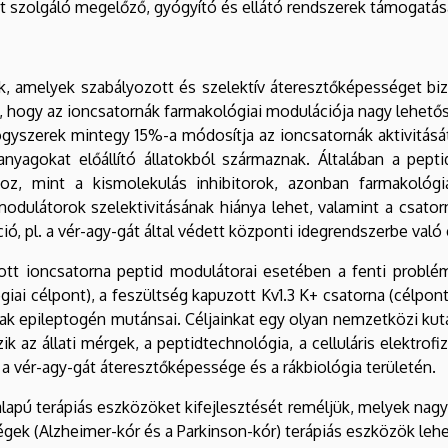
t szolgáló megelőző, gyógyító és ellátó rendszerek támogatás
k, amelyek szabályozott és szelektív áteresztőképességet bi
k, hogy az ioncsatornák farmakológiai modulációja nagy lehe
gyszerek mintegy 15%-a módosítja az ioncsatornák aktivitását
nyagokat előállító állatokból származnak. Általában a pept
hoz, mint a kismolekulás inhibitorok, azonban farmakológi
odulátorok szelektivitásának hiánya lehet, valamint a csato
ció, pl. a vér-agy-gát által védett központi idegrendszerbe való
t ioncsatorna peptid modulátorai esetében a fenti problémá
giai célpont), a feszültség kapuzott Kv1.3 K+ csatorna (célp
k epileptogén mutánsai. Céljainkat egy olyan nemzetközi kutat
az állati mérgek, a peptidtechnológia, a celluláris elektrofizio
a vér-agy-gát áteresztőképessége és a rákbiológia területén.
pú terápiás eszközöket kifejlesztését reméljük, melyek nagy
égek (Alzheimer-kór és a Parkinson-kór) terápiás eszközök leh