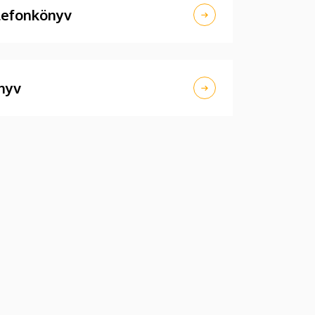
lefonkönyv
nyv