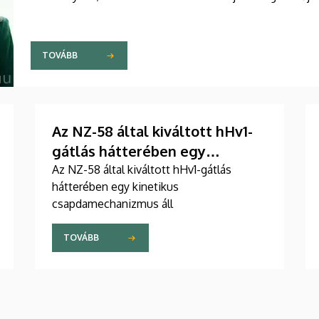
TOVÁBB
Az NZ-58 által kiváltott hHv1-
gátlás hátterében egy
kinetikus csapdamechanizmus
Az NZ-58 által kiváltott hHv1-gátlás
hátterében egy kinetikus
áll
csapdamechanizmus áll
TOVÁBB