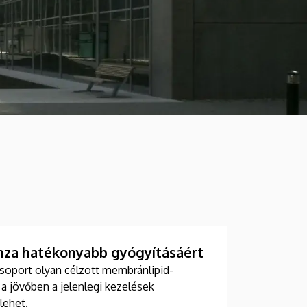
enza hatékonyabb gyógyításáért
soport olyan célzott membránlipid-
s a jövőben a jelenlegi kezelések
lehet.