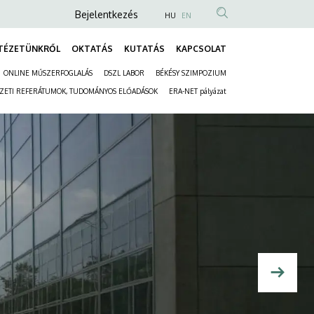
Anonim
Bejelentkezés
HU
EN
Felhasználói
TÉZETÜNKRŐL
OKTATÁS
KUTATÁS
KAPCSOLAT
fiók
Fő
menüje
ONLINE MŰSZERFOGLALÁS
DSZL LABOR
BÉKÉSY SZIMPOZIUM
navigáció
Másodlagos
ÉZETI REFERÁTUMOK, TUDOMÁNYOS ELŐADÁSOK
ERA-NET pályázat
navigáció