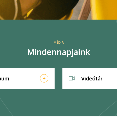
MÉDIA
Mindennapjaink
lbum
Videótár