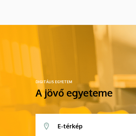
DIGITÁLIS EGYETEM
A jövő egyeteme
E-térkép