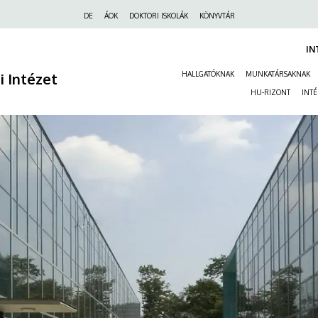
Felső
DE
ÁOK
DOKTORI ISKOLÁK
KÖNYVTÁR
navigáció
IN
ai Intézet
HALLGATÓKNAK
MUNKATÁRSAKNAK
HU-RIZONT
INT