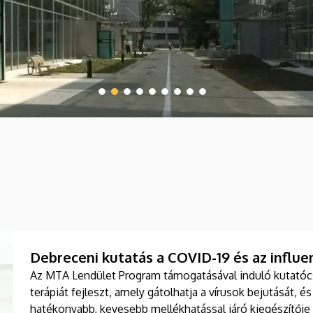
Debreceni kutatás a COVID-19 és az influ
Az MTA Lendület Program támogatásával induló kutatóc
terápiát fejleszt, amely gátolhatja a vírusok bejutását, é
hatékonyabb, kevesebb mellékhatással járó kiegészítője 