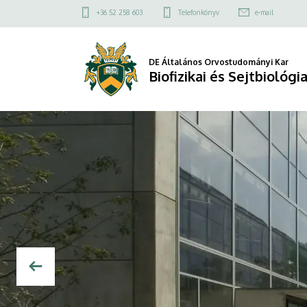
Biofizikai
Felső
+36 52 258 603
Telefonkönyv
e-mail
kapcsolat
és
menü
Sejtbiológiai
DE Általános Orvostudományi Kar
Biofizikai és Sejtbiológi
Intézet
DIAVETÍTÉS