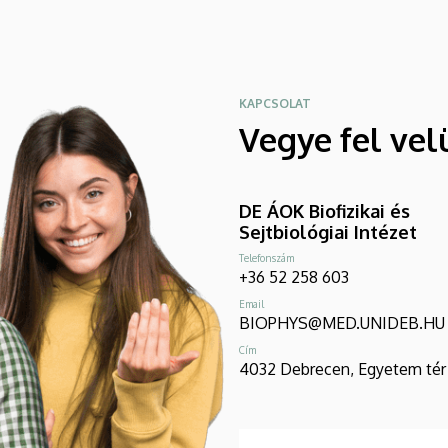
KAPCSOLAT
Vegye fel vel
DE ÁOK Biofizikai és
Sejtbiológiai Intézet
Telefonszám
+36 52 258 603
Email
BIOPHYS@MED.UNIDEB.HU
Cím
4032 Debrecen, Egyetem tér 