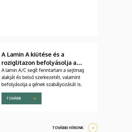
A Lamin A kiütése és a
roziglitazon befolyásolja a
PPARγ DNS-kötődését és a
A lamin A/C segít fenntartani a sejtmag
alakját és belső szerkezetét, valamint
kromatin szerkezetét felnőtt
befolyásolja a gének szabályozását is.
egér fibroblaszt sejtekben
TOVÁBB
TOVÁBBI HÍREINK