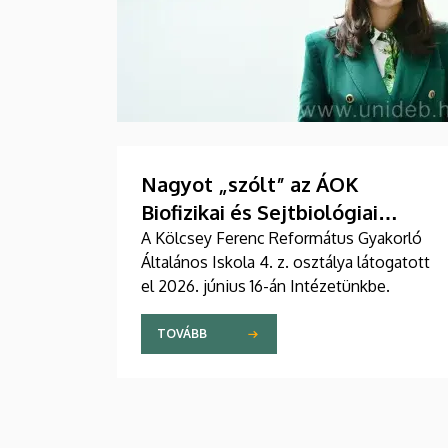
Nagyot „szólt” az ÁOK
Biofizikai és Sejtbiológiai
Intézet kisiskolásoknak szóló
A Kölcsey Ferenc Református Gyakorló
Általános Iskola 4. z. osztálya látogatott
laboratóriumi bemutatója
el 2026. június 16-án Intézetünkbe.
TOVÁBB