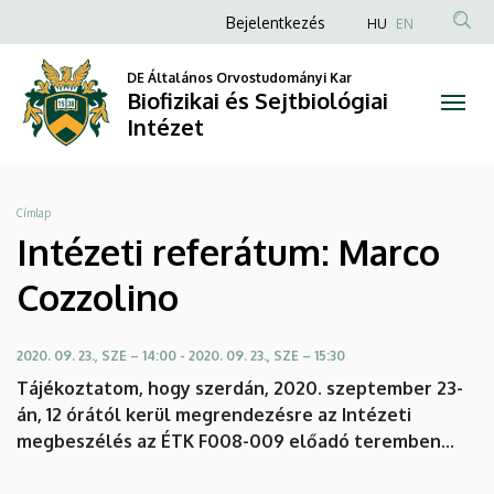
Intézeti
Ugrás
Anonim
Bejelentkezés
HU
EN
a
Felhasználói
referátum:
tartalomra
DE Általános Orvostudományi Kar
fiók
Biofizikai és Sejtbiológiai
Marco
menüje
Intézet
Cozzolino
|
Morzsa
Címlap
Biofizikai
Intézeti referátum: Marco
és
Cozzolino
Sejtbiológiai
2020. 09. 23., SZE – 14:00
-
2020. 09. 23., SZE – 15:30
Intézet
Tájékoztatom, hogy szerdán, 2020. szeptember 23-
án, 12 órától kerül megrendezésre az Intézeti
megbeszélés az ÉTK F008-009 előadó teremben...