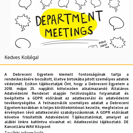
Kedves Kolléga!
Tájékoztatom, hogy
szerdán, 2020. szeptember 23-án,
A Debreceni Egyetem kiemelt fontosságúnak tartja a
12 órától
kerül megrendezésre az
Intézeti
rendelkezésére bocsátott, illetve birtokába jutott személyes adatok
megbeszélés
az
ÉTK F008-009 előadó teremben
.
védelmét. Ezúton tájékoztatjuk Önt, hogy a Debreceni Egyetem a
2018. május 25. napjától kötelezően alkalmazandó Általános
Panyi Professzor Úr nyomatékosan kéri, hogy
Adatvédelmi Rendelet alapján felülvizsgálta folyamatait és
szíveskedjen megjelenni, ha mégsem tud, legyen szíves
beépítette a GDPR előírásait az adatkezelési és adatvédelmi
tevékenységébe. A felhasználók személyes adatait a Debreceni
indoklással együtt előre jelezni
Egyetem korábban is teljes körültekintéssel kezelte, megfelelve az
a
biophys@med.unideb.hu
címre.
érvényben lévő adatkezelési szabályozásoknak. A GDPR előírásait
követve frissítettük Adatvédelmi Tájékoztatónkat, amelyet az
alábbi linkre kattintva olvashat el:
Adatkezelési tájékoztató.
DE
A referátumot
Marco Cozzolino
tartja, amelynek címe:
Kancellária WAV Központ
"Proton currents through supposed Hv1 channels
További információk