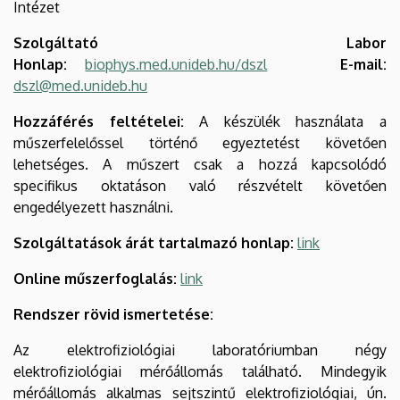
Intézet
Szolgáltató Labor
Honlap:
biophys.med.unideb.hu/dszl
E-mail:
dszl@med.unideb.hu
Hozzáférés feltételei:
A készülék használata a
műszerfelelőssel történő egyeztetést követően
lehetséges. A műszert csak a hozzá kapcsolódó
specifikus oktatáson való részvételt követően
engedélyezett használni.
Szolgáltatások árát tartalmazó honlap:
link
Online műszerfoglalás:
link
Rendszer rövid ismertetése:
Az elektrofiziológiai laboratóriumban négy
elektrofiziológiai mérőállomás található. Mindegyik
mérőállomás alkalmas sejtszintű elektrofiziológiai, ún.