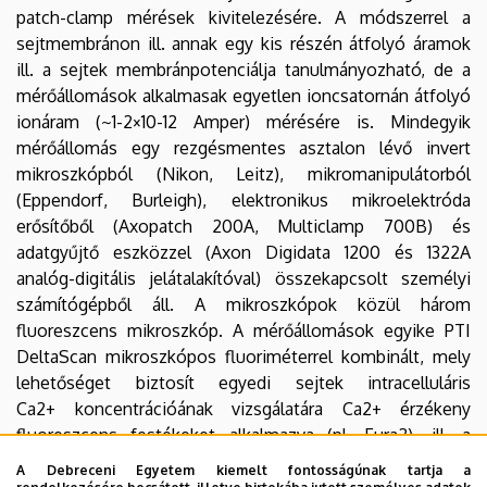
patch-clamp mérések kivitelezésére. A módszerrel a
sejtmembránon ill. annak egy kis részén átfolyó áramok
ill. a sejtek membránpotenciálja tanulmányozható, de a
mérőállomások alkalmasak egyetlen ioncsatornán átfolyó
ionáram (~1-2×10-12 Amper) mérésére is. Mindegyik
mérőállomás egy rezgésmentes asztalon lévő invert
mikroszkópból (Nikon, Leitz), mikromanipulátorból
(Eppendorf, Burleigh), elektronikus mikroelektróda
erősítőből (Axopatch 200A, Multiclamp 700B) és
adatgyűjtő eszközzel (Axon Digidata 1200 és 1322A
analóg-digitális jelátalakítóval) összekapcsolt személyi
számítógépből áll. A mikroszkópok közül három
fluoreszcens mikroszkóp. A mérőállomások egyike PTI
DeltaScan mikroszkópos fluoriméterrel kombinált, mely
lehetőséget biztosít egyedi sejtek intracelluláris
Ca2+ koncentrációának vizsgálatára Ca2+ érzékeny
fluoreszcens festékeket alkalmazva (pl. Fura2), ill. a
Ca2+ koncentrációváltozások és az elektrofiziológiai
A Debreceni Egyetem kiemelt fontosságúnak tartja a
paraméterek egyidejű jellemzésére.