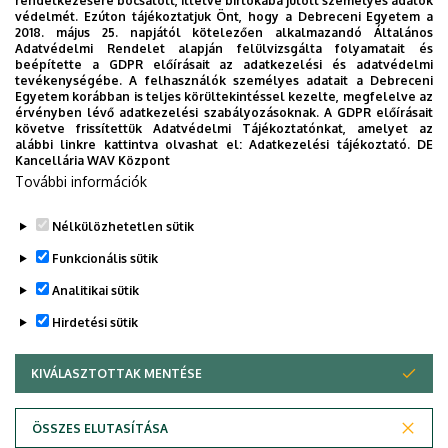
rendelkezésére bocsátott, illetve birtokába jutott személyes adatok
védelmét. Ezúton tájékoztatjuk Önt, hogy a Debreceni Egyetem a
2018. május 25. napjától kötelezően alkalmazandó Általános
Adatvédelmi Rendelet alapján felülvizsgálta folyamatait és
beépítette a GDPR előírásait az adatkezelési és adatvédelmi
tevékenységébe. A felhasználók személyes adatait a Debreceni
Egyetem korábban is teljes körültekintéssel kezelte, megfelelve az
érvényben lévő adatkezelési szabályozásoknak. A GDPR előírásait
követve frissítettük Adatvédelmi Tájékoztatónkat, amelyet az
alábbi linkre kattintva olvashat el:
Adatkezelési tájékoztató.
DE
Kancellária WAV Központ
További információk
Nélkülözhetetlen sütik
Legutóbbi frissítés:
2023. 08. 30. 09:40
Funkcionális sütik
Analitikai sütik
Hirdetési sütik
KIVÁLASZTOTTAK MENTÉSE
WITHDRAW CONSENT
Adatvédelem
Adatvédelem
ÖSSZES ELUTASÍTÁSA