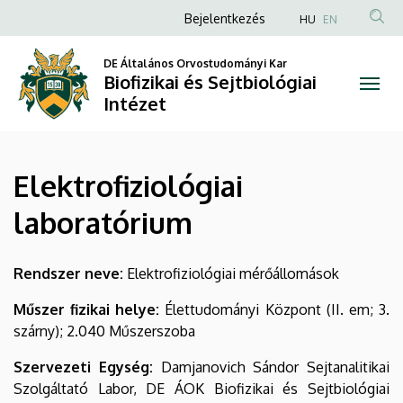
Elektrofiziológiai
Ugrás
Anonim
Bejelentkezés
HU
EN
a
Felhasználói
laboratórium
tartalomra
DE Általános Orvostudományi Kar
fiók
Biofizikai és Sejtbiológiai
|
menüje
Intézet
Biofizikai
és
Elektrofiziológiai
Sejtbiológiai
laboratórium
Intézet
Rendszer neve:
Elektrofiziológiai mérőállomások
Műszer fizikai helye:
Élettudományi Központ (II. em; 3.
szárny); 2.040 Műszerszoba
Szervezeti Egység:
Damjanovich Sándor Sejtanalitikai
Szolgáltató Labor, DE ÁOK Biofizikai és Sejtbiológiai