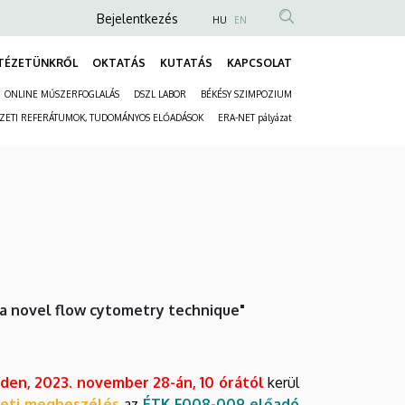
Anonim
Bejelentkezés
HU
EN
Felhasználói
TÉZETÜNKRŐL
OKTATÁS
KUTATÁS
KAPCSOLAT
fiók
Fő
menüje
ONLINE MŰSZERFOGLALÁS
DSZL LABOR
BÉKÉSY SZIMPOZIUM
navigáció
Másodlagos
ÉZETI REFERÁTUMOK, TUDOMÁNYOS ELŐADÁSOK
ERA-NET pályázat
navigáció
g a novel flow cytometry technique"
den, 2023. november 28-án, 10 órától
kerül
zeti megbeszélés
az
ÉTK F008-009 előadó