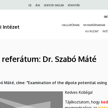
Felső
DE
ÁOK
DOKTORI ISKOLÁK
KÖNYVTÁR
navigáció
IN
ai Intézet
HALLGATÓKNAK
MUNKATÁRSAKNAK
HU-RIZONT
INT
 referátum: Dr. Szabó Máté
ó Máté, címe: "Examination of the dipole potential usin
Kedves Kolléga!
​​​​​​Tájékoztatom, hogy
ked
megrendezésre az
Inté