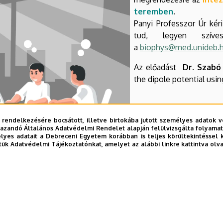
teremben
.
Panyi Professzor Úr ké
tud, legyen szíve
a
biophys@med.unideb.
Az előadást
Dr. Szabó
the dipole potential usi
 rendelkezésére bocsátott, illetve birtokába jutott személyes adatok v
azandó Általános Adatvédelmi Rendelet alapján felülvizsgálta folyamata
yes adatait a Debreceni Egyetem korábban is teljes körültekintéssel 
tük Adatvédelmi Tájékoztatónkat, amelyet az alábbi linkre kattintva olv