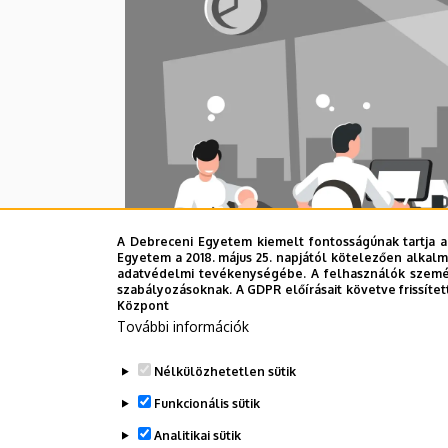
A Debreceni Egyetem kiemelt fontosságúnak tartja a
Egyetem a 2018. május 25. napjától kötelezően alkalm
adatvédelmi tevékenységébe. A felhasználók személ
szabályozásoknak. A GDPR előírásait követve frissítet
Központ
További információk
Nélkülözhetetlen sütik
Funkcionális sütik
Legutóbbi frissítés:
2023. 11. 24. 09:50
Analitikai sütik