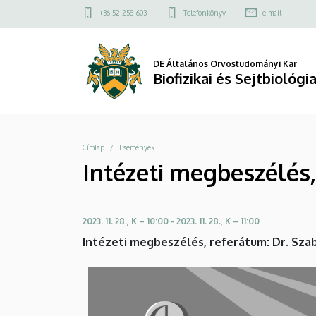
Intézeti
Ugrás
Felső
+36 52 258 603
Telefonkönyv
e-mail
a
kapcsolat
megbeszélés,
tartalomra
menü
referátum:
DE Általános Orvostudományi Kar
Biofizikai és Sejtbiológi
Dr.
Szabó
Morzsa
Címlap
Események
Máté
Intézeti megbeszélés,
|
Biofizikai
2023. 11. 28., K – 10:00
-
2023. 11. 28., K – 11:00
és
Intézeti megbeszélés, referátum: Dr. Szab
Sejtbiológiai
Intézet