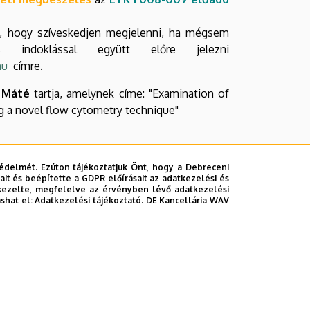
ri, hogy szíveskedjen megjelenni, ha mégsem
s indoklással együtt előre jelezni
hu
címre.
 Máté
tartja, amelynek címe: "Examination of
ng a novel flow cytometry technique"
édelmét. Ezúton tájékoztatjuk Önt, hogy a Debreceni
it és beépítette a GDPR előírásait az adatkezelési és
kezelte, megfelelve az érvényben lévő adatkezelési
ashat el:
Adatkezelési tájékoztató.
DE Kancellária WAV