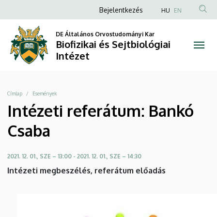
Intézeti
Ugrás
Anonim
Bejelentkezés
HU
EN
a
Felhasználói
referátum:
tartalomra
DE Általános Orvostudományi Kar
fiók
Biofizikai és Sejtbiológiai
Bankó
menüje
Intézet
Csaba
|
Morzsa
Címlap
Események
Biofizikai
Intézeti referátum: Bankó
és
Csaba
Sejtbiológiai
2021. 12. 01., SZE – 13:00
-
2021. 12. 01., SZE – 14:30
Intézet
Intézeti megbeszélés, referátum előadás