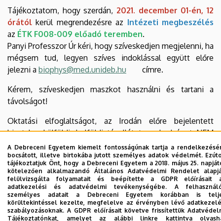
​​​​​​Tájékoztatom, hogy szerdán,
2021. december 01-én, 12
órától
kerül megrendezésre az
Intézeti megbeszélés
az
ÉTK F008-009 előadó teremben
.
Panyi Professzor Úr kéri, hogy szíveskedjen megjelenni, ha
mégsem tud, legyen szíves indoklással együtt előre
jelezni a
biophys@med.unideb.hu
címre.
Kérem, szíveskedjen maszkot használni és tartani a
távolságot!
Oktatási elfoglaltságot, az Irodán előre bejelentett
hivatalos külföldi, belföldi távollétet, szabadságot NEM
KELL elküldeni!
A Debreceni Egyetem kiemelt fontosságúnak tartja a rendelkezésé
bocsátott, illetve birtokába jutott személyes adatok védelmét. Ezút
A referátumot
Bankó Csaba
tartja, amelynek címe: "A
tájékoztatjuk Önt, hogy a Debreceni Egyetem a 2018. május 25. napját
kötelezően alkalmazandó Általános Adatvédelmi Rendelet alapj
diMICAAc, mint egy ígéretes fotodinámiás kismolekula
felülvizsgálta folyamatait és beépítette a GDPR előírásait 
sejtbiológiai hatásainak vizsgálata humán sejteken" (PhD
adatkezelési és adatvédelmi tevékenységébe. A felhasznál
személyes adatait a Debreceni Egyetem korábban is telj
védésre felkészülés)
körültekintéssel kezelte, megfelelve az érvényben lévő adatkezelé
szabályozásoknak. A GDPR előírásait követve frissítettük Adatvédel
Tájékoztatónkat, amelyet az alábbi linkre kattintva olvash