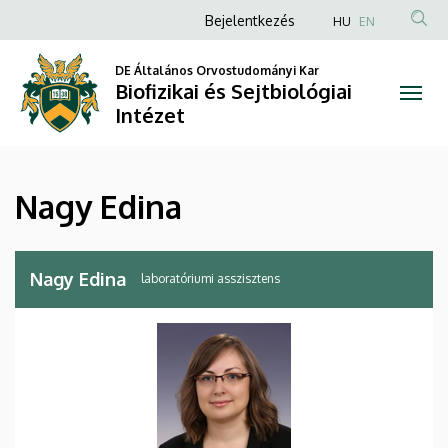
Nagy
Ugrás
Anonim
Bejelentkezés
HU
EN
a
Felhasználói
Edina
tartalomra
DE Általános Orvostudományi Kar
fiók
Biofizikai és Sejtbiológiai
|
menüje
Intézet
Biofizikai
és
Nagy Edina
Sejtbiológiai
Intézet
Nagy Edina
laboratóriumi asszisztens