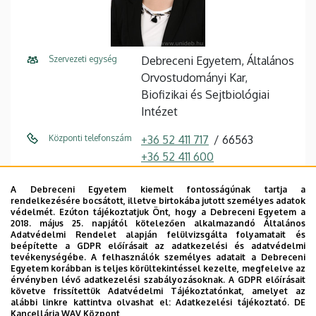
Szervezeti egység
Debreceni Egyetem, Általános
Orvostudományi Kar,
Biofizikai és Sejtbiológiai
Intézet
Központi telefonszám
+36 52 411 717
66563
+36 52 411 600
E-mail cím
edina.nagy@med.unideb.hu
A Debreceni Egyetem kiemelt fontosságúnak tartja a
rendelkezésére bocsátott, illetve birtokába jutott személyes adatok
Fax
+36 52 532 201 / 66726
védelmét. Ezúton tájékoztatjuk Önt, hogy a Debreceni Egyetem a
2018. május 25. napjától kötelezően alkalmazandó Általános
Adatvédelmi Rendelet alapján felülvizsgálta folyamatait és
Cím
4032 Debrecen, Egyetem tér
beépítette a GDPR előírásait az adatkezelési és adatvédelmi
1.
tevékenységébe. A felhasználók személyes adatait a Debreceni
Egyetem korábban is teljes körültekintéssel kezelte, megfelelve az
érvényben lévő adatkezelési szabályozásoknak. A GDPR előírásait
Épület
Élettudományi labor épület
követve frissítettük Adatvédelmi Tájékoztatónkat, amelyet az
alábbi linkre kattintva olvashat el:
Adatkezelési tájékoztató.
DE
Emelet, ajtó
1. emelet, 1.018
Kancellária WAV Központ