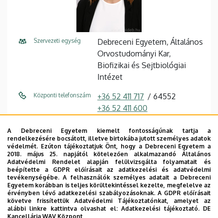
Szervezeti egység
Debreceni Egyetem, Általános
Orvostudományi Kar,
Biofizikai és Sejtbiológiai
Intézet
Központi telefonszám
+36 52 411 717
64552
+36 52 411 600
E-mail cím
sandor.izabel@med.unideb.hu
A Debreceni Egyetem kiemelt fontosságúnak tartja a
rendelkezésére bocsátott, illetve birtokába jutott személyes adatok
Fax
+36 52 532 201 / 66726
védelmét. Ezúton tájékoztatjuk Önt, hogy a Debreceni Egyetem a
2018. május 25. napjától kötelezően alkalmazandó Általános
Adatvédelmi Rendelet alapján felülvizsgálta folyamatait és
Cím
4032 Debrecen, Egyetem tér
beépítette a GDPR előírásait az adatkezelési és adatvédelmi
1.
tevékenységébe. A felhasználók személyes adatait a Debreceni
Egyetem korábban is teljes körültekintéssel kezelte, megfelelve az
érvényben lévő adatkezelési szabályozásoknak. A GDPR előírásait
Épület
Élettudományi labor épület
követve frissítettük Adatvédelmi Tájékoztatónkat, amelyet az
alábbi linkre kattintva olvashat el:
Adatkezelési tájékoztató.
DE
Emelet, ajtó
1. emelet, 1.405
Kancellária WAV Központ