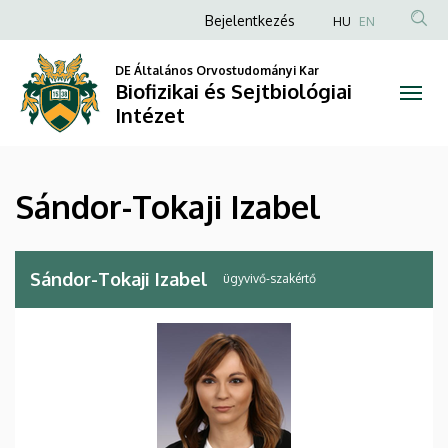
Sándor-
Ugrás
Anonim
Bejelentkezés
HU
EN
a
Felhasználói
Tokaji
tartalomra
DE Általános Orvostudományi Kar
fiók
Biofizikai és Sejtbiológiai
Izabel
menüje
Intézet
|
Biofizikai
Sándor-Tokaji Izabel
és
Sejtbiológiai
Sándor-Tokaji Izabel
ügyvivő-szakértő
Intézet