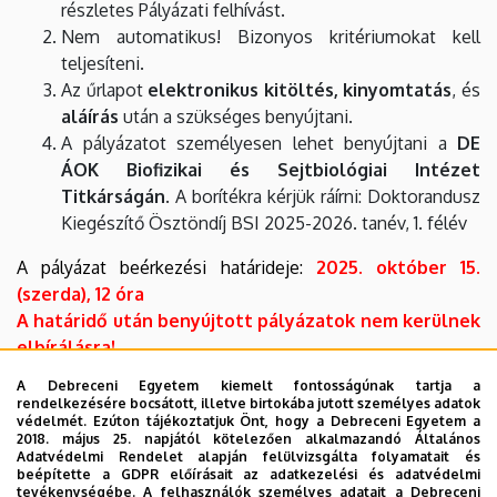
részletes Pályázati felhívást.
és
Nem automatikus! Bizonyos kritériumokat kell
Sejtbiológiai
teljesíteni.
Az űrlapot
elektronikus kitöltés, kinyomtatás
, és
Intézet
aláírás
után a szükséges benyújtani.
A pályázatot személyesen lehet benyújtani a
DE
ÁOK Biofizikai és Sejtbiológiai Intézet
Titkárságán
. A borítékra kérjük ráírni: Doktorandusz
Kiegészítő Ösztöndíj BSI 2025-2026. tanév, 1. félév
A pályázat beérkezési határideje:
2025. október 15.
(szerda), 12 óra
A határidő után benyújtott pályázatok nem kerülnek
elbírálásra!
A Debreceni Egyetem kiemelt fontosságúnak tartja a
Az ösztöndíj-kiegészítés
2025. szeptember 01-től
rendelkezésére bocsátott, illetve birtokába jutott személyes adatok
védelmét. Ezúton tájékoztatjuk Önt, hogy a Debreceni Egyetem a
érvényes
, amelynek utalása a döntést követően
2018. május 25. napjától kötelezően alkalmazandó Általános
kezdődik.
Adatvédelmi Rendelet alapján felülvizsgálta folyamatait és
beépítette a GDPR előírásait az adatkezelési és adatvédelmi
tevékenységébe. A felhasználók személyes adatait a Debreceni