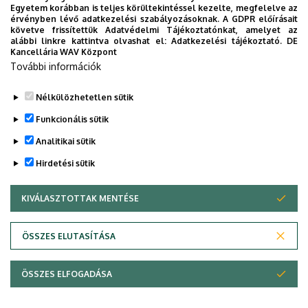
Egyetem korábban is teljes körültekintéssel kezelte, megfelelve az
érvényben lévő adatkezelési szabályozásoknak. A GDPR előírásait
Letölthető:
követve frissítettük Adatvédelmi Tájékoztatónkat, amelyet az
alábbi linkre kattintva olvashat el:
Adatkezelési tájékoztató.
DE
Kancellária WAV Központ
Részletes pályázati felhívás
További információk
Pályázati űrlap
Melléklet
Nélkülözhetetlen sütik
Legutóbbi frissítés:
2025. 10. 09. 10:22
Funkcionális sütik
Analitikai sütik
Hirdetési sütik
KIVÁLASZTOTTAK MENTÉSE
WITHDRAW CONSENT
Adatvédelem
Adatvédelem
ÖSSZES ELUTASÍTÁSA
Technikai információk
ÖSSZES ELFOGADÁSA
Szerzői jog © 2026 Unideb