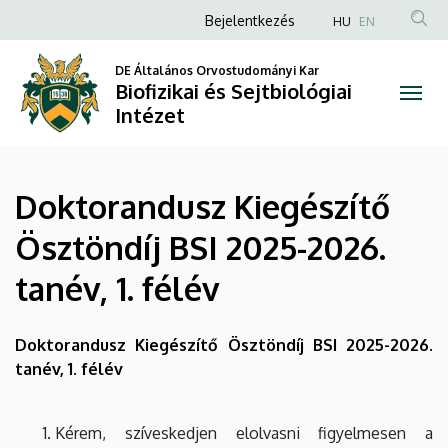
Doktorandusz
Ugrás
Anonim
Bejelentkezés
HU
EN
a
Felhasználói
Kiegészítő
tartalomra
DE Általános Orvostudományi Kar
fiók
Biofizikai és Sejtbiológiai
Ösztöndíj
menüje
Intézet
BSI
2025-
Doktorandusz Kiegészítő
2026.
Ösztöndíj BSI 2025-2026.
tanév,
tanév, 1. félév
1.
félév
Doktorandusz Kiegészítő Ösztöndíj BSI 2025-2026.
tanév, 1. félév
|
Biofizikai
Kérem, szíveskedjen elolvasni figyelmesen a