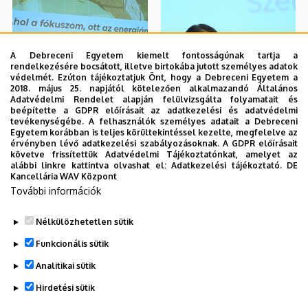
A Debreceni Egyetem kiemelt fontosságúnak tartja a
rendelkezésére bocsátott, illetve birtokába jutott személyes adatok
védelmét. Ezúton tájékoztatjuk Önt, hogy a Debreceni Egyetem a
2018. május 25. napjától kötelezően alkalmazandó Általános
Adatvédelmi Rendelet alapján felülvizsgálta folyamatait és
beépítette a GDPR előírásait az adatkezelési és adatvédelmi
tevékenységébe. A felhasználók személyes adatait a Debreceni
Egyetem korábban is teljes körültekintéssel kezelte, megfelelve az
érvényben lévő adatkezelési szabályozásoknak. A GDPR előírásait
követve frissítettük Adatvédelmi Tájékoztatónkat, amelyet az
alábbi linkre kattintva olvashat el:
Adatkezelési tájékoztató.
DE
Kancellária WAV Központ
További információk
Nélkülözhetetlen sütik
Funkcionális sütik
Analitikai sütik
Hirdetési sütik