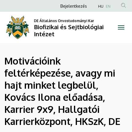
|
Ugrás
Anonim
Bejelentkezés
HU
EN
a
Felhasználói
Biofizikai
tartalomra
DE Általános Orvostudományi Kar
fiók
Biofizikai és Sejtbiológiai
és
menüje
Intézet
Sejtbiológiai
Intézet
Motivációink
feltérképezése, avagy mi
hajt minket legbelül,
Kovács Ilona előadása,
Karrier 9x9, Hallgatói
Karrierközpont, HKSzK, DE