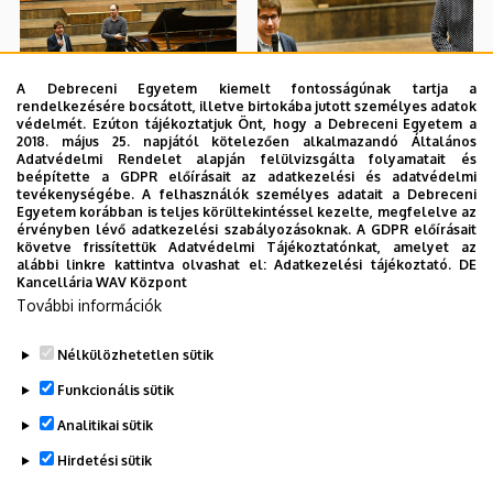
A Debreceni Egyetem kiemelt fontosságúnak tartja a
rendelkezésére bocsátott, illetve birtokába jutott személyes adatok
védelmét. Ezúton tájékoztatjuk Önt, hogy a Debreceni Egyetem a
2018. május 25. napjától kötelezően alkalmazandó Általános
Adatvédelmi Rendelet alapján felülvizsgálta folyamatait és
beépítette a GDPR előírásait az adatkezelési és adatvédelmi
tevékenységébe. A felhasználók személyes adatait a Debreceni
Egyetem korábban is teljes körültekintéssel kezelte, megfelelve az
érvényben lévő adatkezelési szabályozásoknak. A GDPR előírásait
követve frissítettük Adatvédelmi Tájékoztatónkat, amelyet az
alábbi linkre kattintva olvashat el:
Adatkezelési tájékoztató.
DE
Kancellária WAV Központ
További információk
Nélkülözhetetlen sütik
Funkcionális sütik
Analitikai sütik
Hirdetési sütik