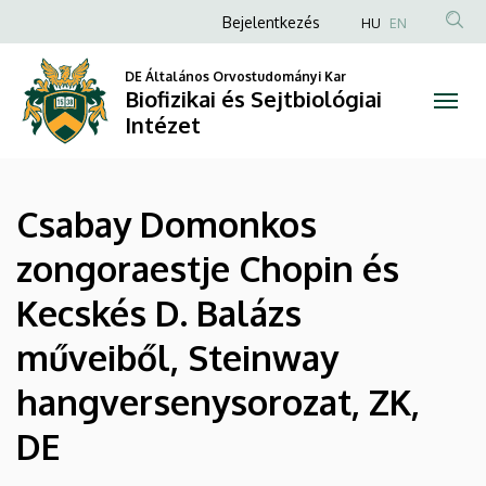
|
Ugrás
Anonim
Bejelentkezés
HU
EN
a
Felhasználói
Biofizikai
tartalomra
DE Általános Orvostudományi Kar
fiók
Biofizikai és Sejtbiológiai
és
menüje
Intézet
Sejtbiológiai
Intézet
Csabay Domonkos
zongoraestje Chopin és
Kecskés D. Balázs
műveiből, Steinway
hangversenysorozat, ZK,
DE