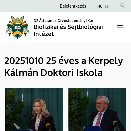
|
Ugrás
Anonim
Bejelentkezés
HU
EN
a
Felhasználói
Biofizikai
tartalomra
DE Általános Orvostudományi Kar
fiók
Biofizikai és Sejtbiológiai
és
menüje
Intézet
Sejtbiológiai
Intézet
20251010 25 éves a Kerpely
Kálmán Doktori Iskola