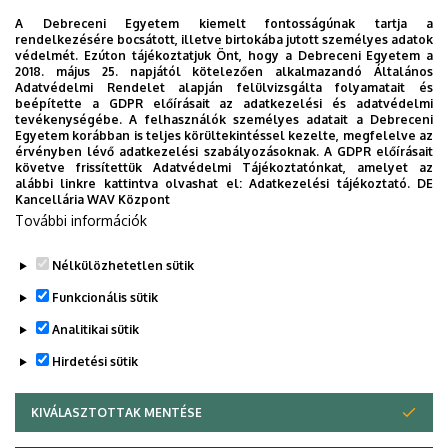
A Debreceni Egyetem kiemelt fontosságúnak tartja a
rendelkezésére bocsátott, illetve birtokába jutott személyes adatok
védelmét. Ezúton tájékoztatjuk Önt, hogy a Debreceni Egyetem a
2018. május 25. napjától kötelezően alkalmazandó Általános
Adatvédelmi Rendelet alapján felülvizsgálta folyamatait és
beépítette a GDPR előírásait az adatkezelési és adatvédelmi
tevékenységébe. A felhasználók személyes adatait a Debreceni
Egyetem korábban is teljes körültekintéssel kezelte, megfelelve az
érvényben lévő adatkezelési szabályozásoknak. A GDPR előírásait
követve frissítettük Adatvédelmi Tájékoztatónkat, amelyet az
alábbi linkre kattintva olvashat el:
Adatkezelési tájékoztató.
DE
Kancellária WAV Központ
További információk
Nélkülözhetetlen sütik
Funkcionális sütik
Analitikai sütik
Hirdetési sütik
KIVÁLASZTOTTAK MENTÉSE
WITHDRAW CONSENT