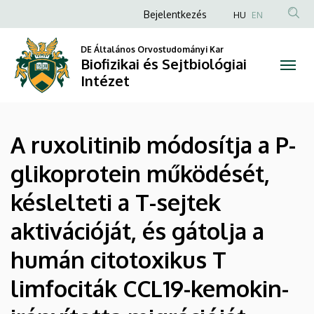
A
Ugrás
Anonim
Bejelentkezés
HU
EN
a
Felhasználói
ruxolitinib
tartalomra
DE Általános Orvostudományi Kar
fiók
Biofizikai és Sejtbiológiai
módosítja
menüje
Intézet
a
P-
A ruxolitinib módosítja a P-
glikoprotein
glikoprotein működését,
működését,
késlelteti a T-sejtek
késlelteti
aktivációját, és gátolja a
a
humán citotoxikus T
T-
limfociták CCL19-kemokin-
sejtek