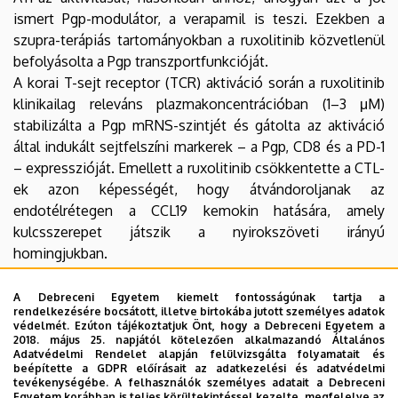
ismert Pgp-modulátor, a verapamil is teszi. Ezekben a
szupra-terápiás tartományokban a ruxolitinib közvetlenül
befolyásolta a Pgp transzportfunkcióját.
A korai T-sejt receptor (TCR) aktiváció során a ruxolitinib
klinikailag releváns plazmakoncentrációban (1–3 μM)
stabilizálta a Pgp mRNS-szintjét és gátolta az aktiváció
által indukált sejtfelszíni markerek – a Pgp, CD8 és a PD-1
– expresszióját. Emellett a ruxolitinib csökkentette a CTL-
ek azon képességét, hogy átvándoroljanak az
endotélrétegen a CCL19 kemokin hatására, amely
kulcsszerepet játszik a nyirokszöveti irányú
homingjukban.
Az eredmények azt mutatták, hogy a ruxolitinib
koncentrációfüggő módon szabályozza a Pgp
A Debreceni Egyetem kiemelt fontosságúnak tartja a
rendelkezésére bocsátott, illetve birtokába jutott személyes adatok
expresszióját és működését, és jelentősen befolyásolja a
védelmét. Ezúton tájékoztatjuk Önt, hogy a Debreceni Egyetem a
T-sejtek aktivációját, valamint gátolja migrációjukat. A
2018. május 25. napjától kötelezően alkalmazandó Általános
Adatvédelmi Rendelet alapján felülvizsgálta folyamatait és
tanulmány hangsúlyozza a JAK-gátlók immunmoduláló
beépítette a GDPR előírásait az adatkezelési és adatvédelmi
hatásának fontosságát olyan terápiás helyzetekben, mint
tevékenységébe. A felhasználók személyes adatait a Debreceni
Egyetem korábban is teljes körültekintéssel kezelte, megfelelve az