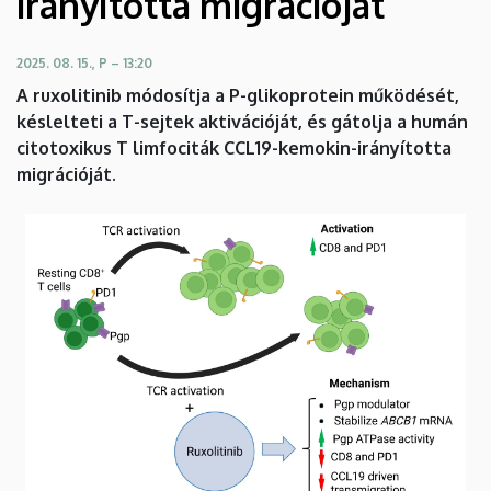
irányította migrációját
aktivációját,
és
2025. 08. 15., P – 13:20
A ruxolitinib módosítja a P-glikoprotein működését,
gátolja
késlelteti a T-sejtek aktivációját, és gátolja a humán
citotoxikus T limfociták CCL19-kemokin-irányította
a
migrációját.
humán
citotoxikus
T
limfociták
CCL19-
kemokin-
irányította